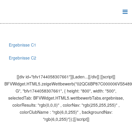
Ergebnisse C1
Ergebnisse C2
[[div id="bfv1744058307661"]]Laden...[[/div]] [[script]]
BFVWidget.HTML5.zeigeWettbewerb("02QC6BP87C000006VS54
G", "bfv1744058307661", { height: "800", width: "500",
selectedTab: BFVWidget.HTML5.wettbewerbTabs.ergebnisse,
colorResults: "rgb(0,0,0)" , colorNav: "rgb(255,255,255)" ,
colorClubName : "rgb(6,0,255)" , backgroundNav:
"rgb(6,0,255)"});[[/script]]